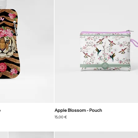
e
Apple Blossom - Pouch
Preis
15,00 €