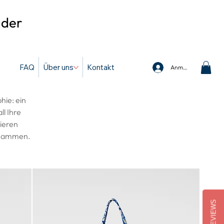
 der
FAQ
Über uns
Kontakt
Anmelden
hie: ein
ll Ihre
ieren
zusammen.
REVIEWS