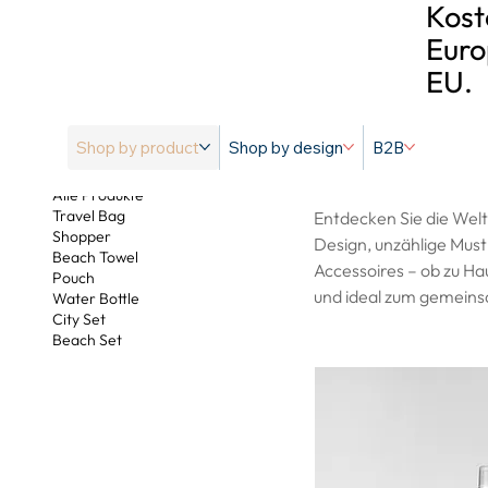
Kost
Euro
EU.
Shop by product
Shop by design
B2B
Alle Produkte
Alle Produkte
Travel Bag
Entdecken Sie die Welt 
Shopper
Design, unzählige Must-
Beach Towel
Accessoires – ob zu Ha
Pouch
und ideal zum gemeinsa
Water Bottle
City Set
Beach Set