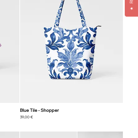
★
Blue Tile - Shopper
Preis
39,00 €