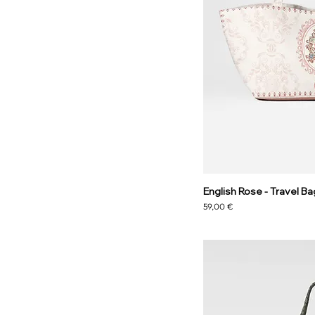
English Rose - Travel Ba
Preis
59,00 €