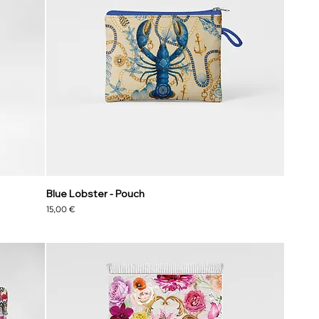
Blue Lobster - Pouch
Preis
15,00 €