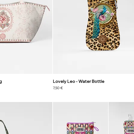
g
Lovely Leo - Water Bottle
Preis
7,50 €