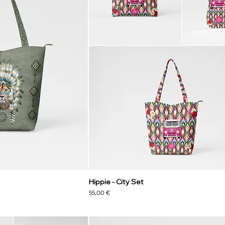
Hippie - City Set
Preis
55,00 €