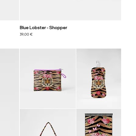
Blue Lobster - Shopper
Preis
39,00 €