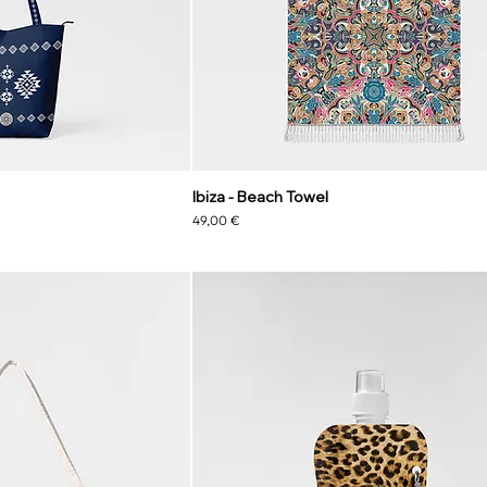
Ibiza - Beach Towel
Preis
49,00 €