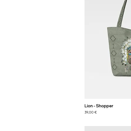
Lion - Shopper
Preis
39,00 €