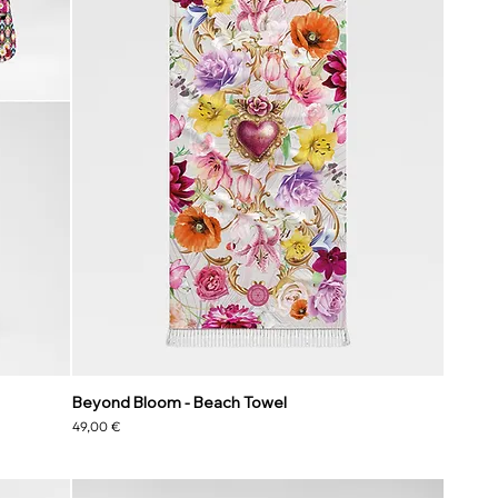
Beyond Bloom - Beach Towel
Preis
49,00 €