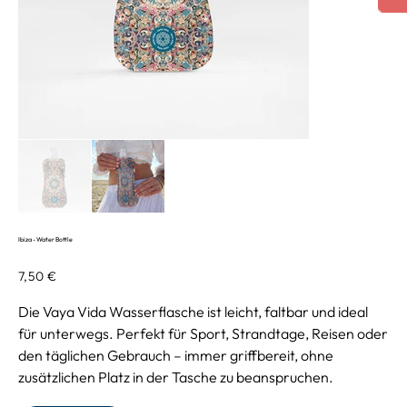
Ibiza - Water Bottle
Preis
7,50 €
Die Vaya Vida Wasserflasche ist leicht, faltbar und ideal
für unterwegs. Perfekt für Sport, Strandtage, Reisen oder
den täglichen Gebrauch – immer griffbereit, ohne
zusätzlichen Platz in der Tasche zu beanspruchen.