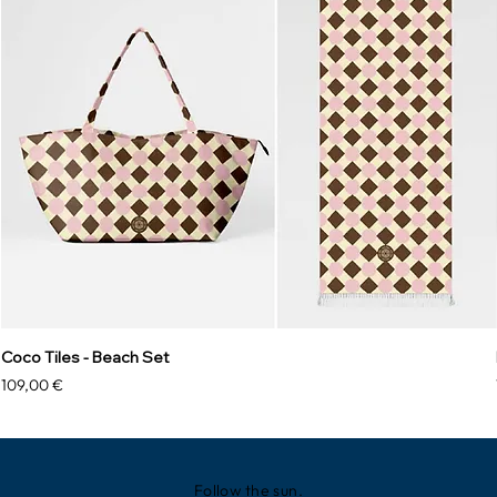
Coco Tiles - Beach Set
Preis
109,00 €
Follow the sun.