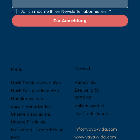
Ja, ich möchte Ihren Newsletter abonnieren.
*
Zur Anmeldung
Kontakt
Menu
Vaya Vida
Nach Produkt einkaufen
Zeelberg 36
Nach Design einkaufen
5555 XG
Händler werden
Valkenswaard
Zusammenarbeiten
Die Niederlande
Unsere Geschichte
Unsere Produkte
info@vaya-vida.com
Marketing-Unterstützung
www.vaya-vida.com
FAQ