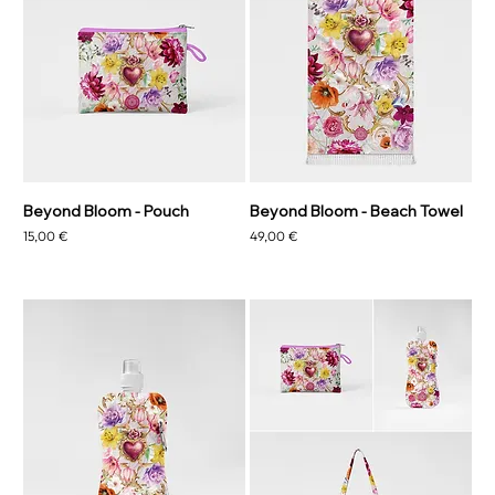
Beyond Bloom - Pouch
Beyond Bloom - Beach Towel
Preis
Preis
15,00 €
49,00 €