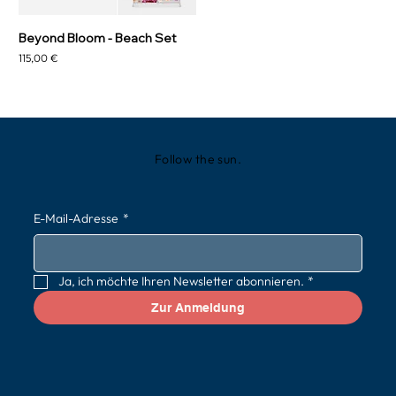
Beyond Bloom - Beach Set
Preis
115,00 €
Follow the sun.
E-Mail-Adresse
*
Ja, ich möchte Ihren Newsletter abonnieren.
*
Zur Anmeldung