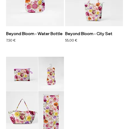
Beyond Bloom - Water Bottle
Beyond Bloom - City Set
Preis
Preis
7,50 €
55,00 €