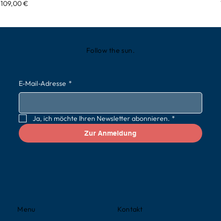
Preis
109,00 €
Follow the sun.
E-Mail-Adresse
*
Ja, ich möchte Ihren Newsletter abonnieren.
*
Zur Anmeldung
Kontakt
Menu