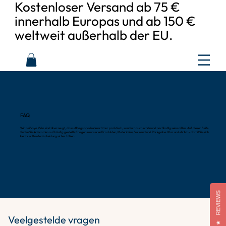
Kostenloser Versand ab 75 €
innerhalb Europas und ab 150 €
weltweit außerhalb der EU.
FAQ
Wir bei Vaya Vida sind überzeugt, dass Alltagsprodukte nicht nur praktisch, sondern auch schön und nachhaltig sein sollten. Auf dieser Seite
finden Sie Antworten auf häufig gestellte Fragen zu unseren Produkten, Materialien, Versand und Rückgabe. Klar und ehrlich – damit Sie sich
bei Ihrer Kaufentscheidung sicher fühlen.
REVIEWS
Veelgestelde vragen
★