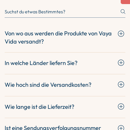
Von wo aus werden die Produkte von Vaya
Vida versandt?
Unsere Produkte werden vom Lager in den Niederlanden
versandt.
In welche Länder liefern Sie?
Wir versenden weltweit. Die Versandkosten werden an der
Kasse berechnet.
Wie hoch sind die Versandkosten?
Die Versandkosten werden an der Kasse automatisch
anhand Ihres Standorts und des Bestellwerts
Wie lange ist die Lieferzeit?
berechnet.Wir bieten kostenlosen Versand ab:75 €
innerhalb Europas150 € weltweit außerhalb der EUBei
Bestellungen werden innerhalb von 2 Werktagen versandt.
Bestellungen unterhalb dieser Beträge werden die
Ist eine Sendungsverfolgungsnummer