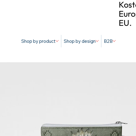
Kost
Euro
EU.
Shop by product
Shop by design
B2B