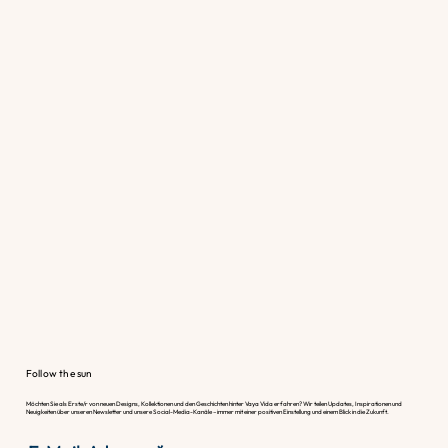
Follow the sun
Möchten Sie als Erste/r von neuen Designs, Kollektionen und den Geschichten hinter Vaya Vida erfahren? Wir teilen Updates, Inspirationen und
Neuigkeiten über unseren Newsletter und unsere Social-Media-Kanäle – immer mit einer positiven Einstellung und einem Blick in die Zukunft.