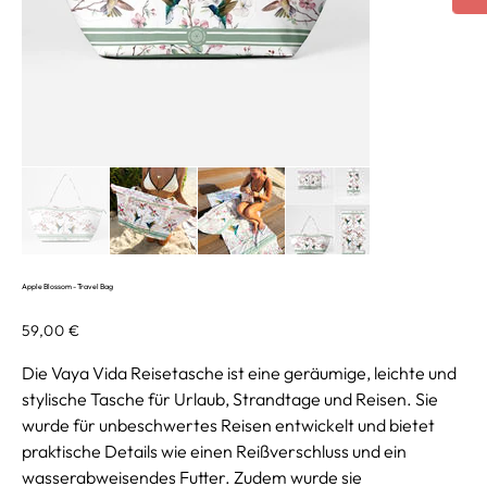
Apple Blossom - Travel Bag
Preis
59,00 €
Die Vaya Vida Reisetasche ist eine geräumige, leichte und
stylische Tasche für Urlaub, Strandtage und Reisen. Sie
wurde für unbeschwertes Reisen entwickelt und bietet
praktische Details wie einen Reißverschluss und ein
wasserabweisendes Futter. Zudem wurde sie