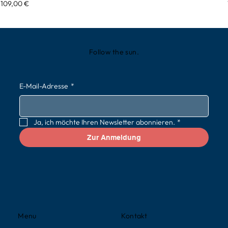
Preis
109,00 €
Follow the sun.
E-Mail-Adresse
*
Ja, ich möchte Ihren Newsletter abonnieren.
*
Zur Anmeldung
Kontakt
Menu