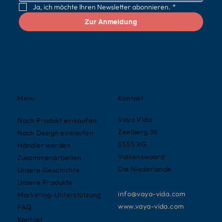
Ja, ich möchte Ihren Newsletter abonnieren.
*
Zur Anmeldung
Kontakt
Menu
Vaya Vida
Nach Produkt einkaufen
Zeelberg 36
Nach Design einkaufen
5555 XG
Händler werden
Valkenswaard
Zusammenarbeiten
Die Niederlande
Unsere Geschichte
Unsere Produkte
info@vaya-vida.com
Marketing-Unterstützung
www.vaya-vida.com
FAQ
Kontakt