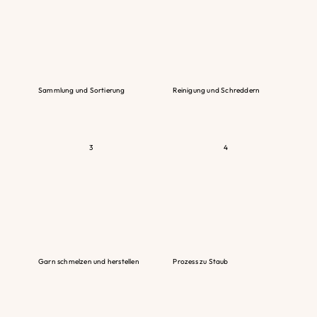
Sammlung und Sortierung
Reinigung und Schreddern
Apple Blossom
3
4
Garn schmelzen und herstellen
Prozess zu Staub