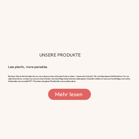
UNSERE PRODUKTE
Less plastic, more paradise.
Bei Vaya Vida dreht sich alles darum, das Leben an den schönsten Orten zu feiern – heute und in Zukunft. Wir möchten dieses Gefühl nicht nur für uns
selbst bewahren, sondern es auch an unsere Kinder und zukünftige Generationen weitergeben. Deshalb wählen wir bewusst nachhaltige, innovative
Materialien wie recycelte PET-Flaschen und geben Plastikmüll so ein zweites Leben.
Mehr lesen