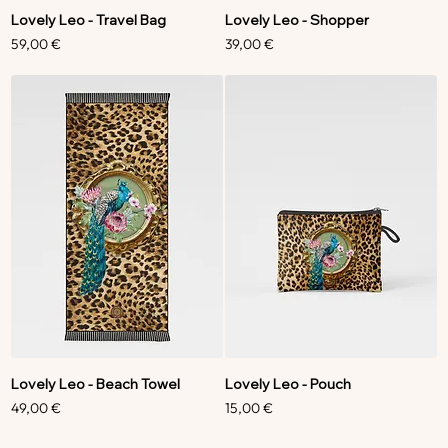
Lovely Leo - Travel Bag
Lovely Leo - Shopper
Preis
Preis
59,00 €
39,00 €
Lovely Leo - Beach Towel
Lovely Leo - Pouch
Preis
Preis
49,00 €
15,00 €