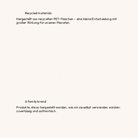
Recycled materials
Hergestellt aus recycelten PET-Flaschen – eine kleine Entscheidung mit
großer Wirkung für unseren Planeten.
A family brand
Produkte, die so hergestellt werden, wie wir sie selbst verwenden würden:
zuverlässig und authentisch.