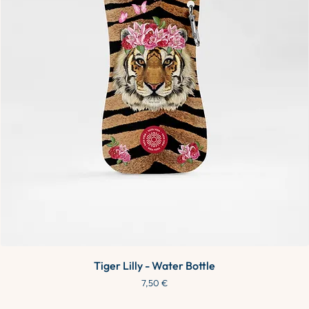
Tiger Lilly - Water Bottle
Preis
7,50 €