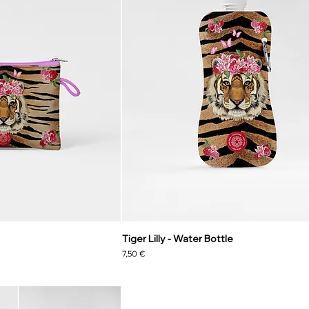
Tiger Lilly - Water Bottle
Preis
7,50 €