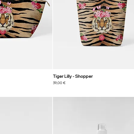
Tiger Lilly - Shopper
Preis
39,00 €