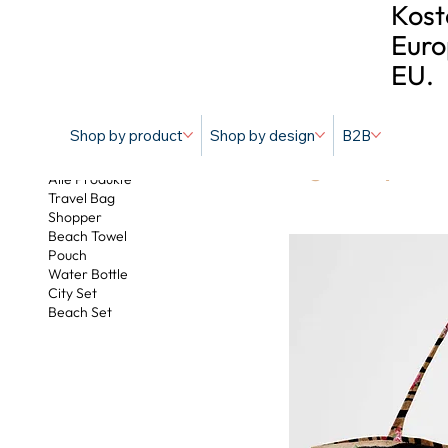
Kost
Euro
EU.
Shop by product
Shop by design
B2B
Tiger Lilly
Alle Produkte
Travel Bag
Shopper
Beach Towel
Pouch
Water Bottle
City Set
Beach Set