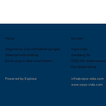
Policy
Kontakt
Allgemeine Geschäftsbedingungen
Vaya Vida
Datenschutzrichtlinie
Zeelberg 36
Erklärung zur Barrierefreiheit
5555 XG Valkenswaa
Die Niederlande
Powered by Explose
info@vaya-vida.com
www.vaya-vida.com