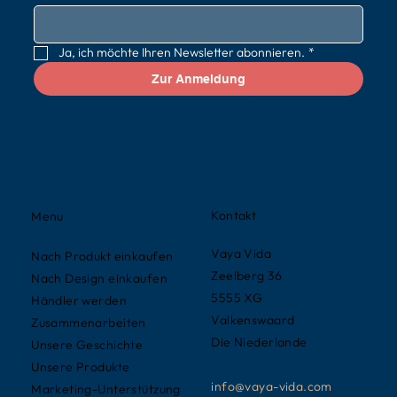
Ja, ich möchte Ihren Newsletter abonnieren.
*
Zur Anmeldung
Kontakt
Menu
Vaya Vida
Nach Produkt einkaufen
Zeelberg 36
Nach Design einkaufen
5555 XG
Händler werden
Valkenswaard
Zusammenarbeiten
Die Niederlande
Unsere Geschichte
Unsere Produkte
info@vaya-vida.com
Marketing-Unterstützung