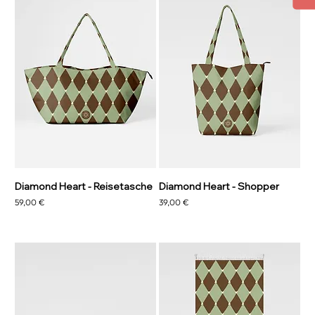
Diamond Heart - Reisetasche
Diamond Heart - Shopper
Preis
Preis
59,00 €
39,00 €