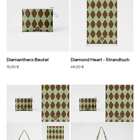
Diamantherz-Beutel
Diamond Heart - Strandtuch
Preis
Preis
15,00 €
49,00 €