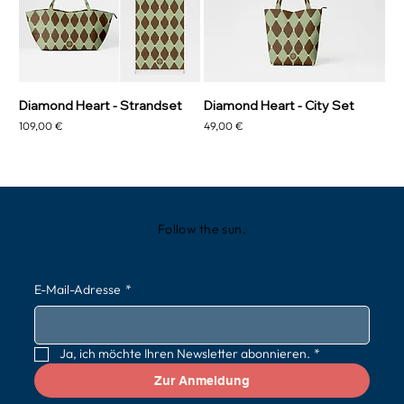
Diamond Heart - Strandset
Diamond Heart - City Set
Preis
Preis
109,00 €
49,00 €
Follow the sun.
E-Mail-Adresse
*
Ja, ich möchte Ihren Newsletter abonnieren.
*
Zur Anmeldung