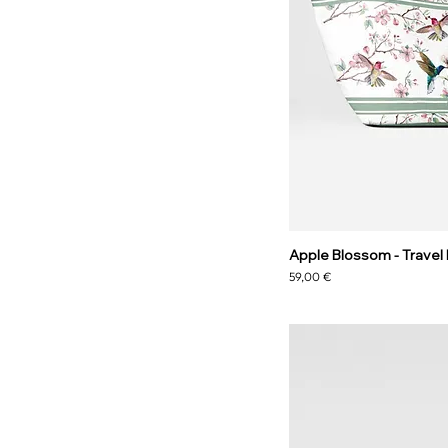
Apple Blossom - Travel
Preis
59,00 €