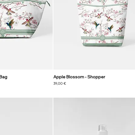
 Bag
Apple Blossom - Shopper
Preis
39,00 €