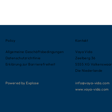
Policy
Kontakt
Allgemeine Geschäftsbedingungen
Vaya Vida
Datenschutzrichtlinie
Zeelberg 36
Erklärung zur Barrierefreiheit
5555 XG Valkenswaa
Die Niederlande
Powered by Explose
info@vaya-vida.com
www.vaya-vida.com