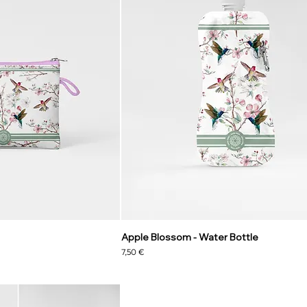
Apple Blossom - Water Bottle
Preis
7,50 €