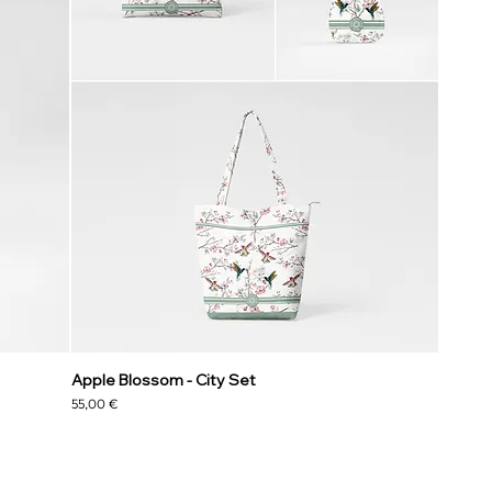
Apple Blossom - City Set
Preis
55,00 €