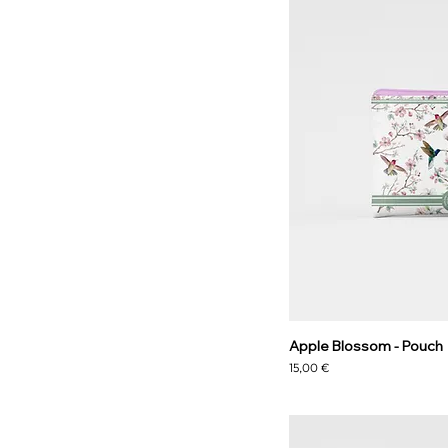
Apple Blossom - Pouch
Preis
15,00 €