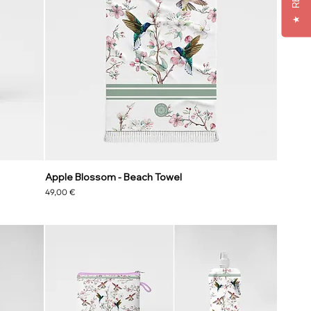
★
Apple Blossom - Beach Towel
Preis
49,00 €