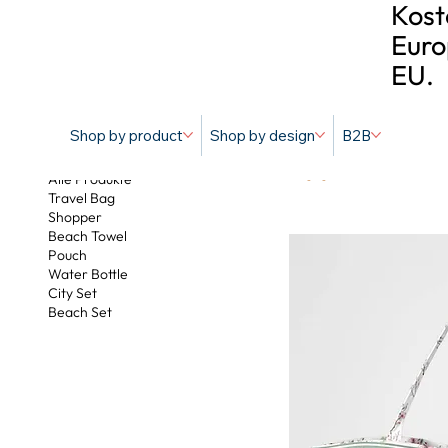
Kost
Euro
EU.
Shop by product
Shop by design
B2B
Apple Blosso
Alle Produkte
Travel Bag
Shopper
Beach Towel
Pouch
Water Bottle
City Set
Beach Set