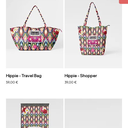
Hippie - Travel Bag
Hippie - Shopper
Preis
Preis
59,00 €
39,00 €