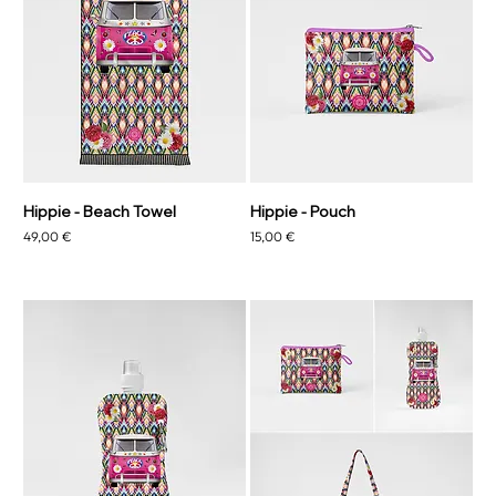
Hippie - Beach Towel
Hippie - Pouch
Preis
Preis
49,00 €
15,00 €