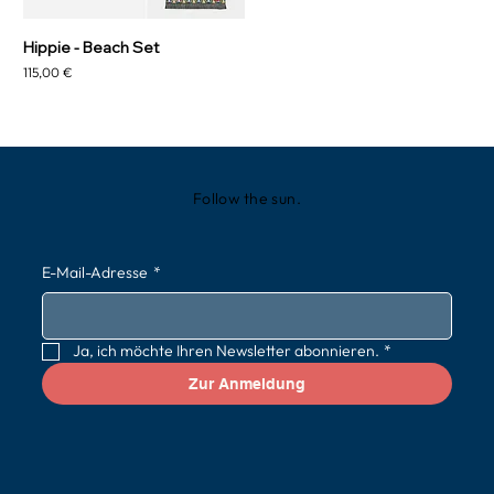
Hippie - Beach Set
Preis
115,00 €
Follow the sun.
E-Mail-Adresse
*
Ja, ich möchte Ihren Newsletter abonnieren.
*
Zur Anmeldung