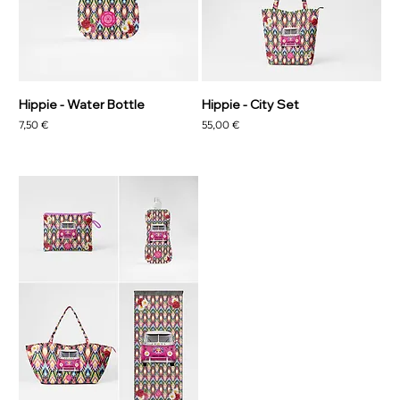
Hippie - Water Bottle
Hippie - City Set
Preis
Preis
7,50 €
55,00 €