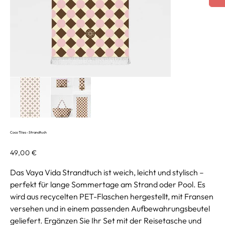
Coco Tiles - Strandtuch
Preis
49,00 €
Das Vaya Vida Strandtuch ist weich, leicht und stylisch –
perfekt für lange Sommertage am Strand oder Pool. Es
wird aus recycelten PET-Flaschen hergestellt, mit Fransen
versehen und in einem passenden Aufbewahrungsbeutel
geliefert. Ergänzen Sie Ihr Set mit der Reisetasche und