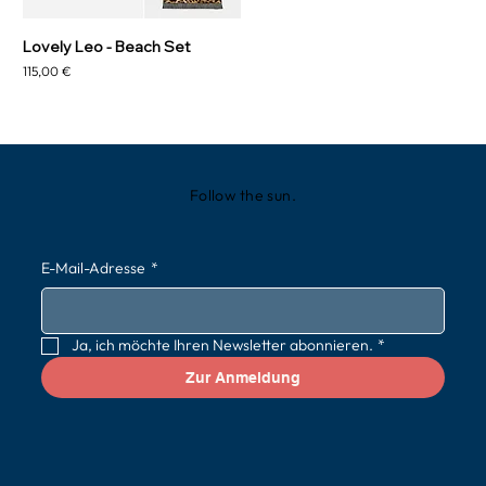
Lovely Leo - Beach Set
Preis
115,00 €
Follow the sun.
E-Mail-Adresse
*
Ja, ich möchte Ihren Newsletter abonnieren.
*
Zur Anmeldung