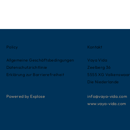
Policy
Kontakt
Allgemeine Geschäftsbedingungen
Vaya Vida
Datenschutzrichtlinie
Zeelberg 36
Erklärung zur Barrierefreiheit
5555 XG Valkenswaa
Die Niederlande
Powered by Explose
info@vaya-vida.com
www.vaya-vida.com