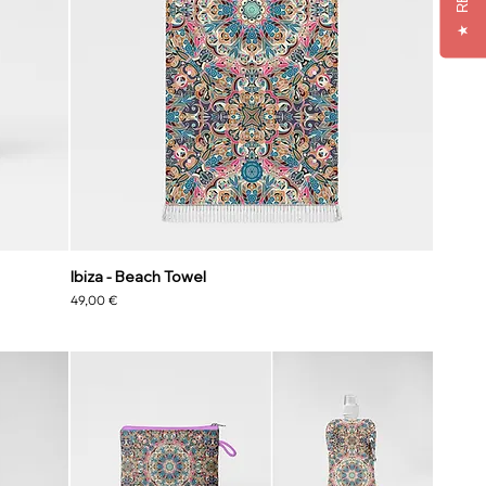
★
Ibiza - Beach Towel
Preis
49,00 €