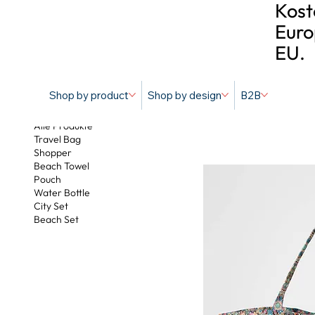
Kost
Euro
EU.
Shop by product
Shop by design
B2B
Ibiza
Alle Produkte
Travel Bag
Shopper
Beach Towel
Pouch
Water Bottle
City Set
Beach Set