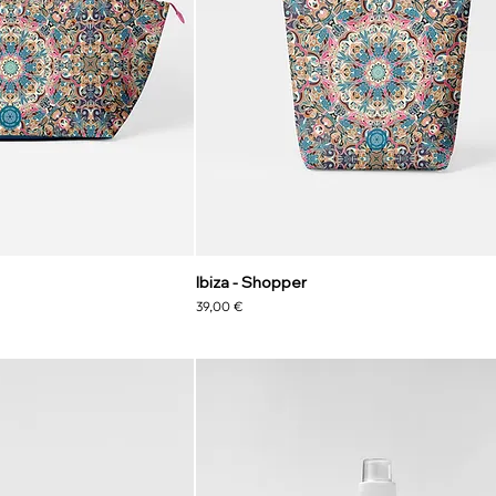
Ibiza - Shopper
Preis
39,00 €