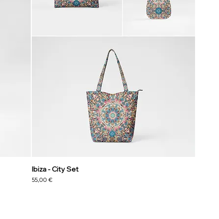
Ibiza - City Set
Preis
55,00 €