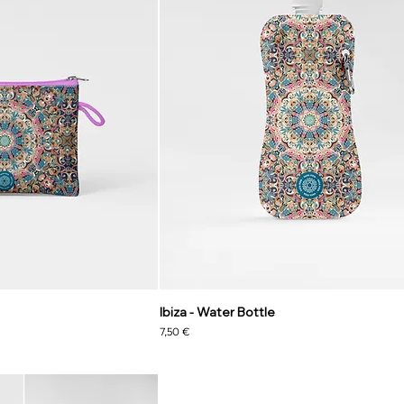
Ibiza - Water Bottle
Preis
7,50 €