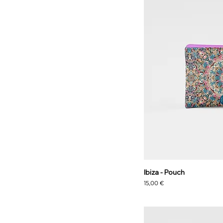
Ibiza - Pouch
Preis
15,00 €