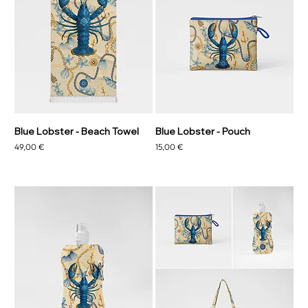
Blue Lobster - Beach Towel
Blue Lobster - Pouch
Preis
Preis
49,00 €
15,00 €