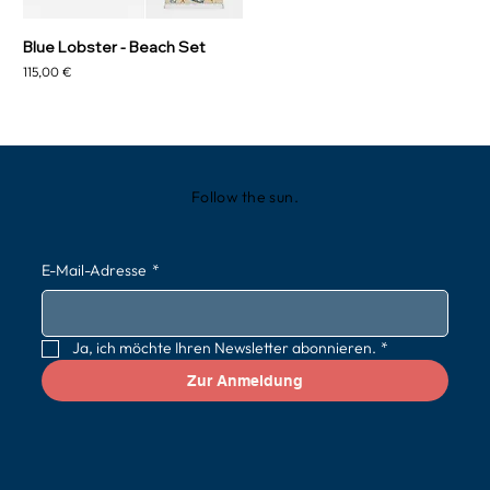
Blue Lobster - Beach Set
Preis
115,00 €
Follow the sun.
E-Mail-Adresse
*
Ja, ich möchte Ihren Newsletter abonnieren.
*
Zur Anmeldung