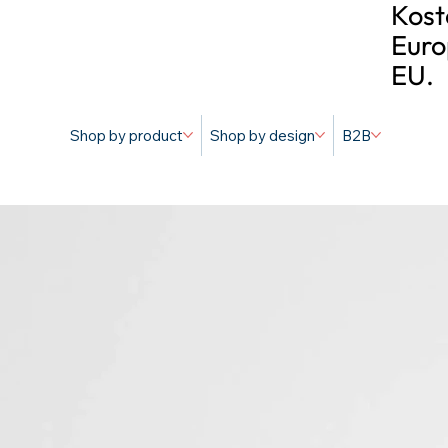
Kost
Euro
EU.
Shop by product
Shop by design
B2B