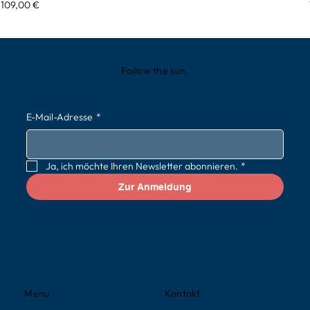
Preis
109,00 €
Follow the sun.
E-Mail-Adresse
*
Ja, ich möchte Ihren Newsletter abonnieren.
*
Zur Anmeldung
Kontakt
Menu