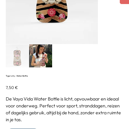
Tiger Lilly - Water Bottle
Precio
7,50 €
De Vaya Vida Water Bottle is licht, opvouwbaar en ideaal
voor onderweg. Perfect voor sport, stranddagen, reizen
of dagelijks gebruik, altijd bij de hand, zonder extra ruimte
in je tas.