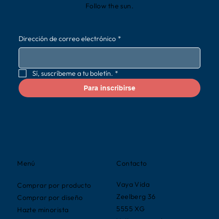
Follow the sun.
Dirección de correo electrónico
*
Sí, suscríbeme a tu boletín.
*
Para inscribirse
Contacto
Menú
Vaya Vida
Comprar por producto
Zeelberg 36
Comprar por diseño
5555 XG
Hazte minorista