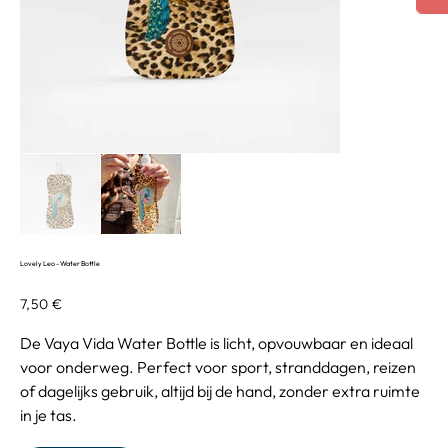
Lovely Leo - Water Bottle
Precio
7,50 €
De Vaya Vida Water Bottle is licht, opvouwbaar en ideaal
voor onderweg. Perfect voor sport, stranddagen, reizen
of dagelijks gebruik, altijd bij de hand, zonder extra ruimte
in je tas.