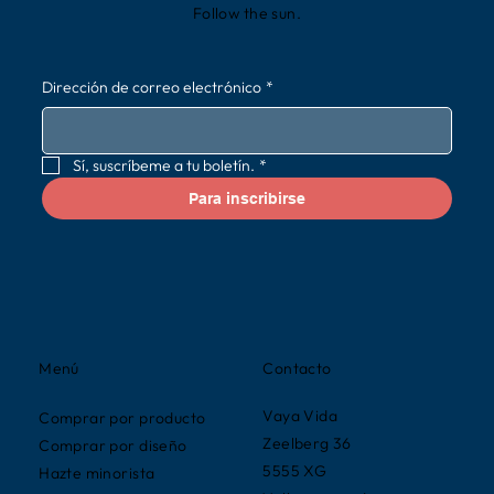
Follow the sun.
Dirección de correo electrónico
*
Sí, suscríbeme a tu boletín.
*
Para inscribirse
Contacto
Menú
Vaya Vida
Comprar por producto
Zeelberg 36
Comprar por diseño
5555 XG
Hazte minorista