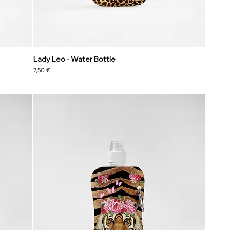
Lady Leo - Water Bottle
Precio
7,50 €