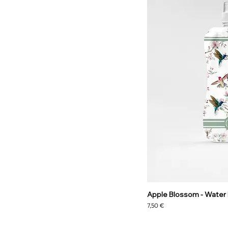
Apple Blossom - Water 
Precio
7,50 €