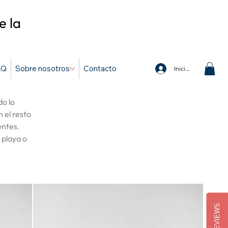
e la
AQ
Sobre nosotros
Contacto
Iniciar sesión
do lo
 el resto
entes.
 playa o
REVIEWS