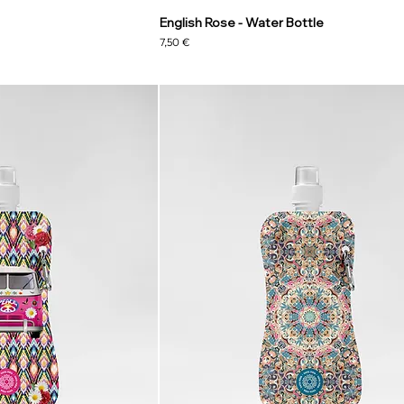
English Rose - Water Bottle
Precio
7,50 €