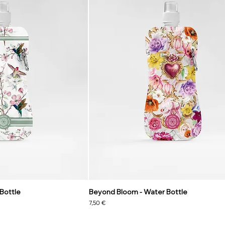
Bottle
Beyond Bloom - Water Bottle
Precio
7,50 €