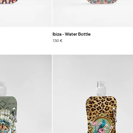
Ibiza - Water Bottle
Precio
7,50 €