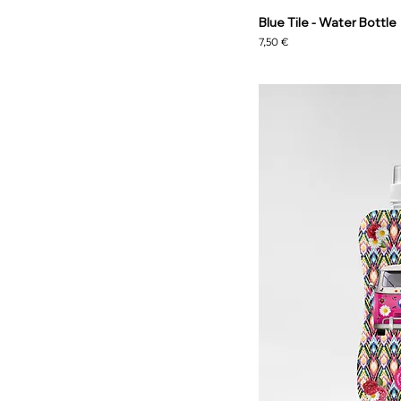
Blue Tile - Water Bottle
Precio
7,50 €