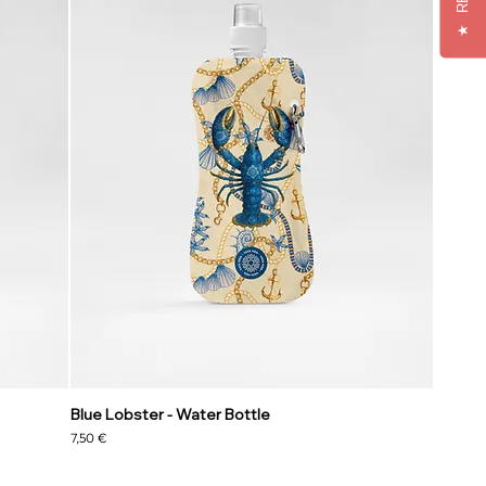
★
Blue Lobster - Water Bottle
Precio
7,50 €