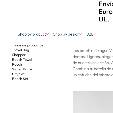
Enví
Euro
UE.
Shop by product
Shop by design
B2B
Water Bottle
Todos los productos
Travel Bag
Las botellas de agua Va
Shopper
demás. Ligeras, plegab
Beach Towel
de nuestra colección. A
Pouch
Combina tu botella de a
Water Bottle
City Set
un estuche del mismo d
Beach Set