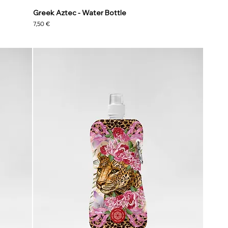
Greek Aztec - Water Bottle
Precio
7,50 €