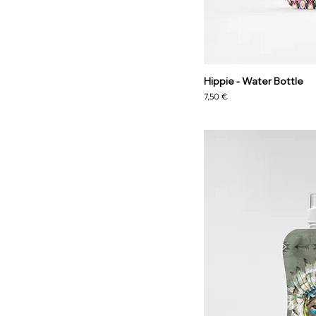
Hippie - Water Bottle
Precio
7,50 €