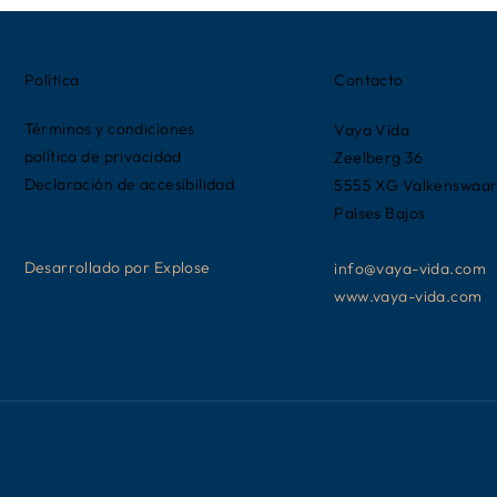
Política
Contacto
Términos y condiciones
Vaya Vida
política de privacidad
Zeelberg 36
Declaración de accesibilidad
5555 XG Valkenswaa
Países Bajos
Desarrollado por Explose
info@vaya-vida.com
www.vaya-vida.com