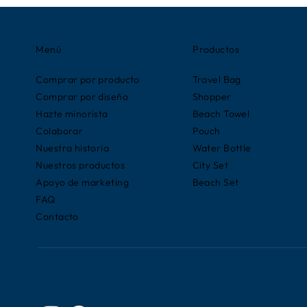
Menú
Productos
Comprar por producto
Travel Bag
Comprar por diseño
Shopper
Hazte minorista
Beach Towel
Colaborar
Pouch
Nuestra historia
Water Bottle
Nuestros productos
City Set
Apoyo de marketing
Beach Set
FAQ
Contacto