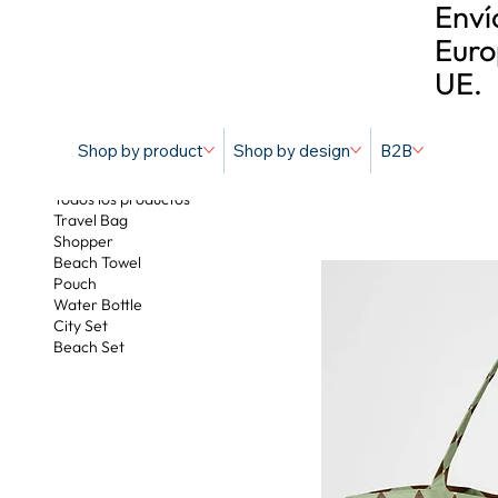
Enví
Euro
UE.
Shop by product
Shop by design
B2B
Diamond Hea
Todos los productos
Travel Bag
Shopper
Beach Towel
Pouch
Water Bottle
City Set
Beach Set