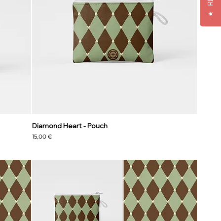
★
Diamond Heart - Pouch
Precio
15,00 €