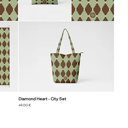
Diamond Heart - City Set
Precio
49,00 €