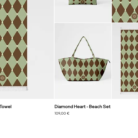
 Towel
Diamond Heart - Beach Set
Precio
109,00 €