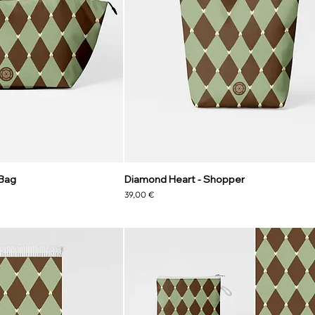
 Bag
Diamond Heart - Shopper
Precio
39,00 €