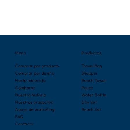
Menú
Productos
Comprar por producto
Travel Bag
Comprar por diseño
Shopper
Hazte minorista
Beach Towel
Colaborar
Pouch
Nuestra historia
Water Bottle
Nuestros productos
City Set
Apoyo de marketing
Beach Set
FAQ
Contacto