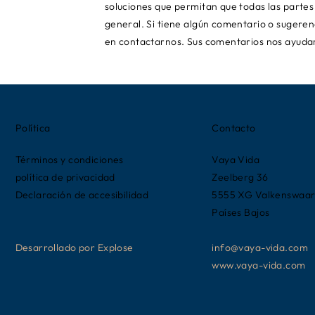
soluciones que permitan que todas las partes 
general. Si tiene algún comentario o sugerenc
en contactarnos. Sus comentarios nos ayudar
Política
Contacto
Términos y condiciones
Vaya Vida
política de privacidad
Zeelberg 36
Declaración de accesibilidad
5555 XG Valkenswaa
Países Bajos
Desarrollado por Explose
info@vaya-vida.com
www.vaya-vida.com