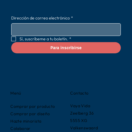
Dirección de correo electrónico
*
Sí, suscríbeme a tu boletín.
*
Para inscribirse
Contacto
Menú
Vaya Vida
Comprar por producto
Zeelberg 36
Comprar por diseño
5555 XG
Hazte minorista
Valkenswaard
Colaborar