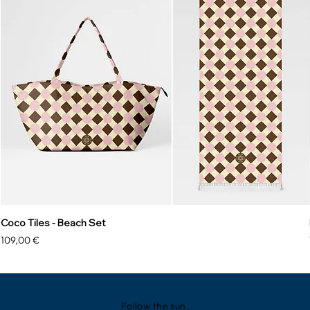
Coco Tiles - Beach Set
Precio
109,00 €
Follow the sun.