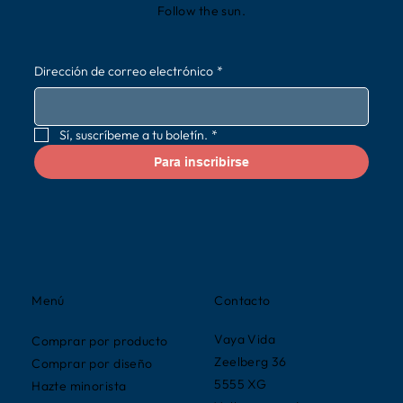
Follow the sun.
Dirección de correo electrónico
*
Sí, suscríbeme a tu boletín.
*
Para inscribirse
Contacto
Menú
Vaya Vida
Comprar por producto
Zeelberg 36
Comprar por diseño
5555 XG
Hazte minorista