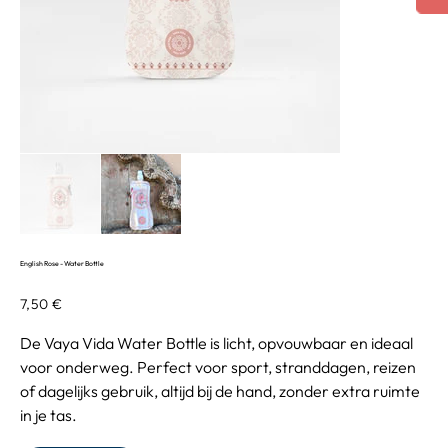
English Rose - Water Bottle
Precio
7,50 €
De Vaya Vida Water Bottle is licht, opvouwbaar en ideaal
voor onderweg. Perfect voor sport, stranddagen, reizen
of dagelijks gebruik, altijd bij de hand, zonder extra ruimte
in je tas.