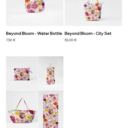
Beyond Bloom - Water Bottle
Beyond Bloom - City Set
Precio
Precio
7,50 €
55,00 €