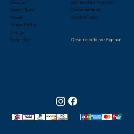
política de privacidad
Shopper
Declaración de
Beach Towel
accesibilidad
Pouch
Water Bottle
City Set
Desarrollado por Explose
Beach Set