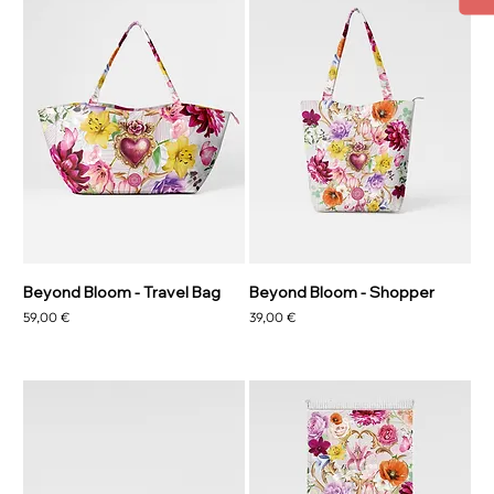
Beyond Bloom - Travel Bag
Beyond Bloom - Shopper
Precio
Precio
59,00 €
39,00 €