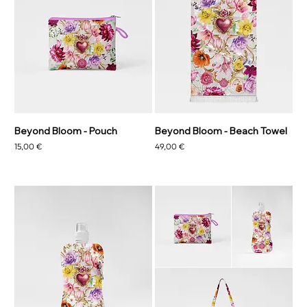
Beyond Bloom - Pouch
Beyond Bloom - Beach Towel
Precio
Precio
15,00 €
49,00 €