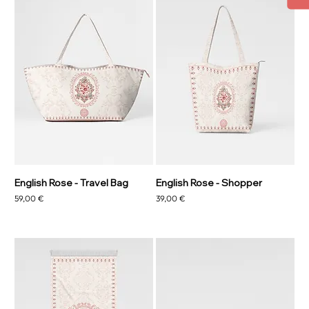
English Rose - Travel Bag
English Rose - Shopper
Precio
Precio
59,00 €
39,00 €