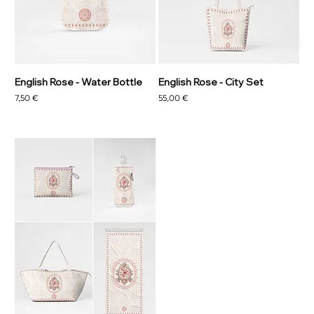
English Rose - Water Bottle
English Rose - City Set
Precio
Precio
7,50 €
55,00 €