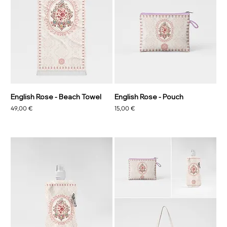
English Rose - Beach Towel
English Rose - Pouch
Precio
Precio
49,00 €
15,00 €