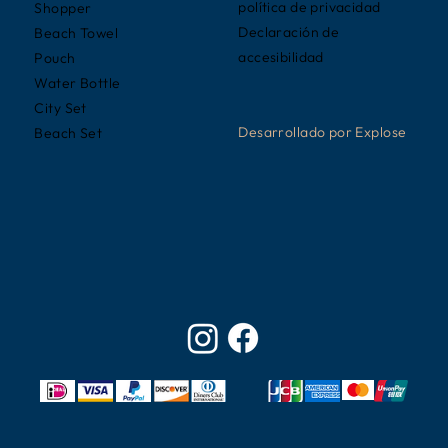
política de privacidad
Shopper
Declaración de
Beach Towel
accesibilidad
Pouch
Water Bottle
City Set
Desarrollado por Explose
Beach Set