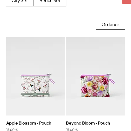
City Set
Beach Set
Ordenar
Apple Blossom - Pouch
Beyond Bloom - Pouch
Precio
Precio
15,00 €
15,00 €