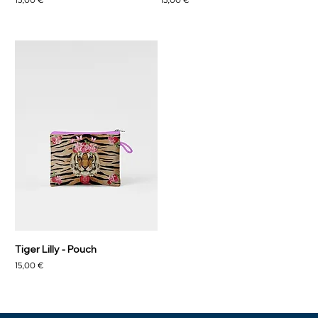
Tiger Lilly - Pouch
Precio
15,00 €