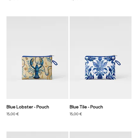
Blue Lobster - Pouch
Blue Tile - Pouch
Precio
Precio
15,00 €
15,00 €