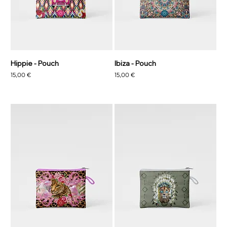
Hippie - Pouch
Ibiza - Pouch
Precio
Precio
15,00 €
15,00 €