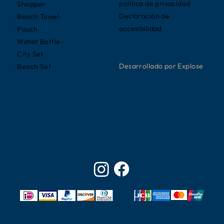
política de privacidad
Shopper
Declaración de
Beach Towel
accesibilidad
Pouch
Water Bottle
City Set
Desarrollado por Explose
Beach Set