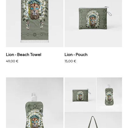
Lion - Beach Towel
Lion - Pouch
Precio
Precio
49,00 €
15,00 €