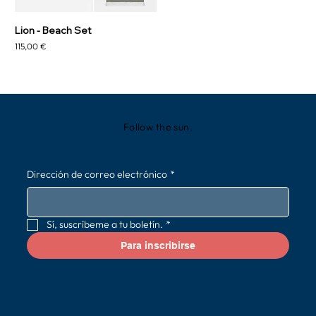
Lion - Beach Set
Precio
115,00 €
Follow the sun.
Dirección de correo electrónico
*
Sí, suscríbeme a tu boletín.
*
Para inscribirse