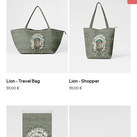
Lion - Travel Bag
Lion - Shopper
Precio
Precio
59,00 €
39,00 €