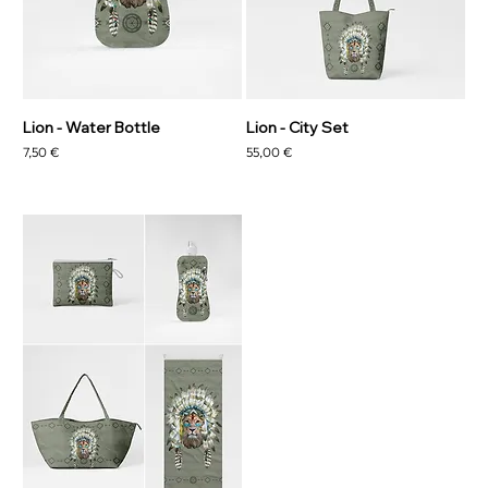
Lion - Water Bottle
Lion - City Set
Precio
Precio
7,50 €
55,00 €