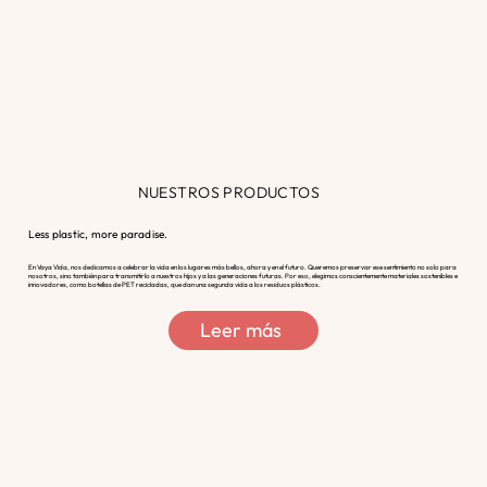
NUESTROS PRODUCTOS
Less plastic, more paradise.
En Vaya Vida, nos dedicamos a celebrar la vida en los lugares más bellos, ahora y en el futuro. Queremos preservar ese sentimiento no solo para
nosotros, sino también para transmitirlo a nuestros hijos y a las generaciones futuras. Por eso, elegimos conscientemente materiales sostenibles e
innovadores, como botellas de PET recicladas, que dan una segunda vida a los residuos plásticos.
Leer más