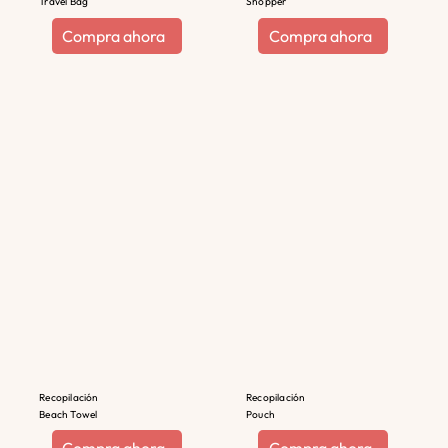
Travel Bag
Shopper
Compra ahora
Compra ahora
Recopilación
Recopilación
Beach Towel
Pouch