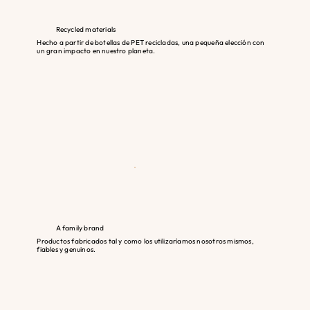
Recycled materials
Hecho a partir de botellas de PET recicladas, una pequeña elección con
un gran impacto en nuestro planeta.
A family brand
Productos fabricados tal y como los utilizaríamos nosotros mismos,
fiables y genuinos.