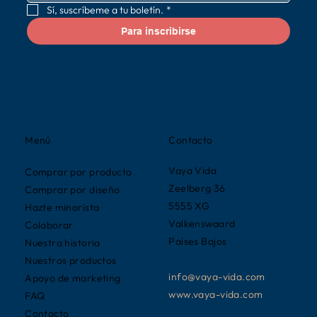
Sí, suscríbeme a tu boletín.
*
Para inscribirse
Contacto
Menú
Vaya Vida
Comprar por producto
Zeelberg 36
Comprar por diseño
5555 XG
Hazte minorista
Valkenswaard
Colaborar
Países Bajos
Nuestra historia
Nuestros productos
info@vaya-vida.com
Apoyo de marketing
www.vaya-vida.com
FAQ
Contacto