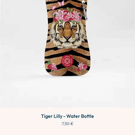
Tiger Lilly - Water Bottle
Precio
7,50 €