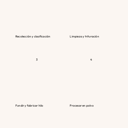
Recolección y clasificación
Limpieza y trituración
Apple Blossom
3
4
Fundir y fabricar hilo
Procesar en polvo