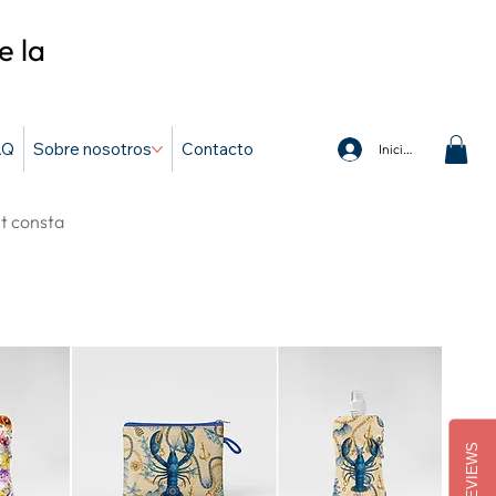
e la
AQ
Sobre nosotros
Contacto
Iniciar sesión
et consta
REVIEWS