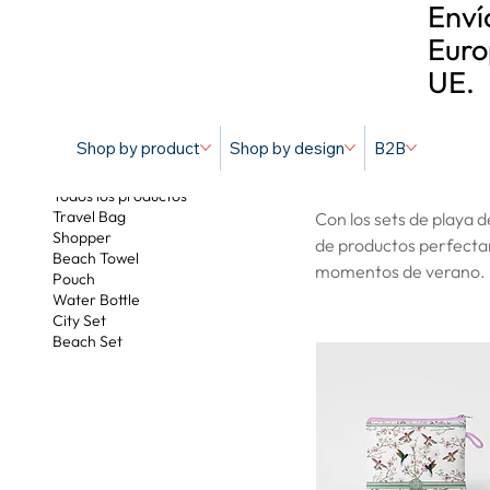
Enví
Euro
UE.
Shop by product
Shop by design
B2B
Beach Set
Todos los productos
Travel Bag
Con los sets de playa 
Shopper
de productos perfecta
Beach Towel
momentos de verano. Pr
Pouch
Water Bottle
City Set
Beach Set