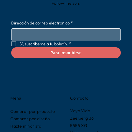
Follow the sun.
Dirección de correo electrónico
*
Sí, suscríbeme a tu boletín.
*
Para inscribirse
Contacto
Menú
Vaya Vida
Comprar por producto
Zeelberg 36
Comprar por diseño
5555 XG
Hazte minorista