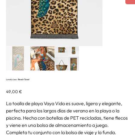
Lovely Leo - Beach Towel
Precio
49,00 €
La toalla de playa Vaya Vida es suave, ligera y elegante,
perfecta para los largos días de verano en la playa o la
piscina. Hecha con botellas de PET recicladas, tiene flecos
y viene en una bolsa de almacenamiento a juego.
Completa tu conjunto con la bolsa de viaje y la funda.