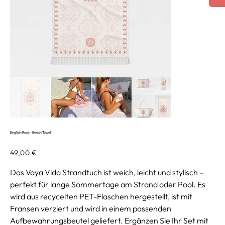
English Rose - Beach Towel
Preis
49,00 €
Das Vaya Vida Strandtuch ist weich, leicht und stylisch –
perfekt für lange Sommertage am Strand oder Pool. Es
wird aus recycelten PET-Flaschen hergestellt, ist mit
Fransen verziert und wird in einem passenden
Aufbewahrungsbeutel geliefert. Ergänzen Sie Ihr Set mit