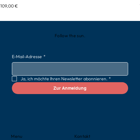
Preis
109,00 €
Follow the sun.
E-Mail-Adresse
*
Ja, ich möchte Ihren Newsletter abonnieren.
*
Zur Anmeldung
Kontakt
Menu