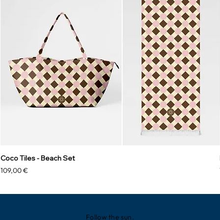
Coco Tiles - Beach Set
Preis
109,00 €
Follow the sun.