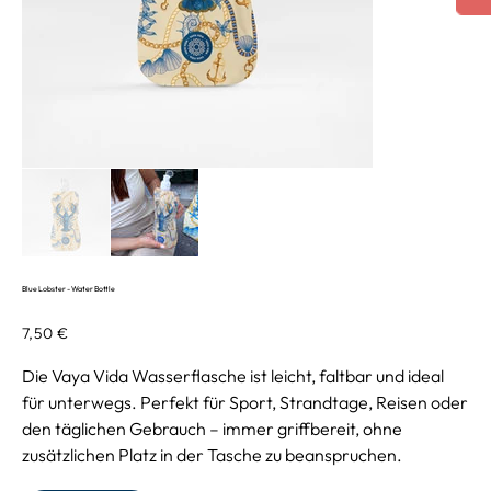
Blue Lobster - Water Bottle
Preis
7,50 €
Die Vaya Vida Wasserflasche ist leicht, faltbar und ideal
für unterwegs. Perfekt für Sport, Strandtage, Reisen oder
den täglichen Gebrauch – immer griffbereit, ohne
zusätzlichen Platz in der Tasche zu beanspruchen.