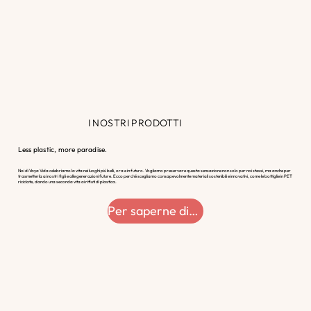
I NOSTRI PRODOTTI
Less plastic, more paradise.
Noi di Vaya Vida celebriamo la vita nei luoghi più belli, ora e in futuro. Vogliamo preservare questa sensazione non solo per noi stessi, ma anche per
trasmetterla ai nostri figli e alle generazioni future. Ecco perché scegliamo consapevolmente materiali sostenibili e innovativi, come le bottiglie in PET
riciclate, dando una seconda vita ai rifiuti di plastica.
Per saperne di più