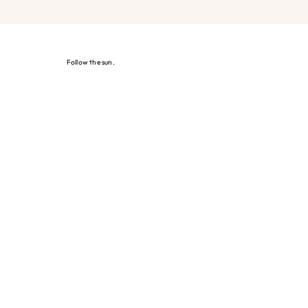
Follow the sun.
Iscriviti alla newsletter