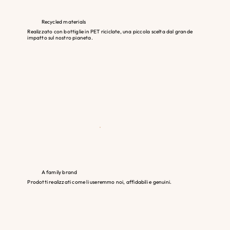
Recycled materials
Realizzato con bottiglie in PET riciclate, una piccola scelta dal grande
impatto sul nostro pianeta.
A family brand
Prodotti realizzati come li useremmo noi, affidabili e genuini.