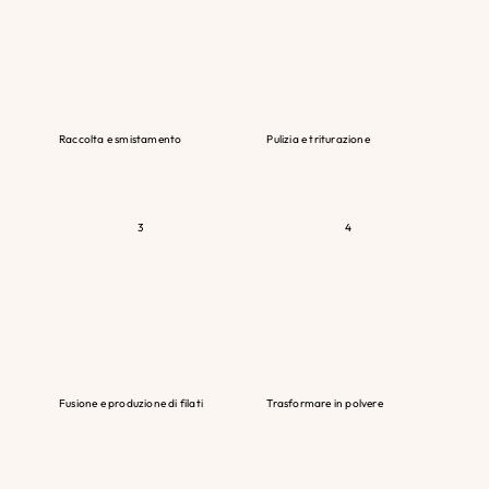
Raccolta e smistamento
Pulizia e triturazione
Apple Blossom
3
4
Fusione e produzione di filati
Trasformare in polvere