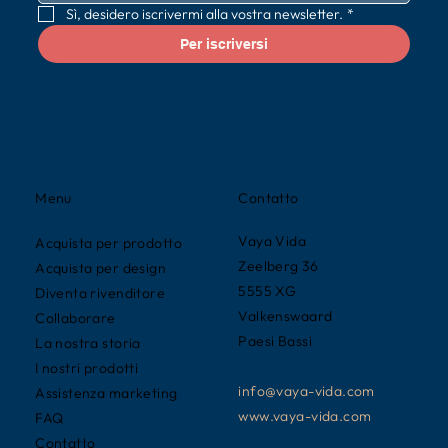
Sì, desidero iscrivermi alla vostra newsletter.
*
Per iscriversi
Contatto
Menu
Vaya Vida
Acquista per prodotto
Zeelberg 36
Acquista per design
5555 XG
Diventa rivenditore
Valkenswaard
Collaborare
Paesi Bassi
La nostra storia
I nostri prodotti
info@vaya-vida.com
Assistenza marketing
www.vaya-vida.com
FAQ
Contatto