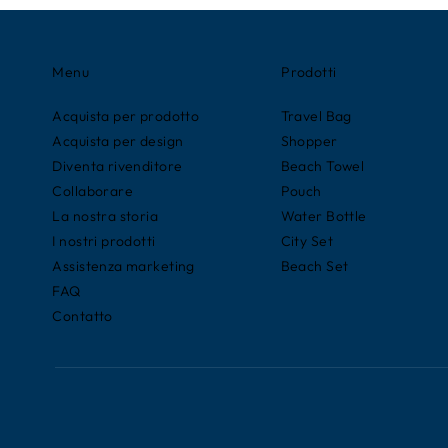
Menu
Prodotti
Acquista per prodotto
Travel Bag
Acquista per design
Shopper
Diventa rivenditore
Beach Towel
Collaborare
Pouch
La nostra storia
Water Bottle
I nostri prodotti
City Set
Assistenza marketing
Beach Set
FAQ
Contatto