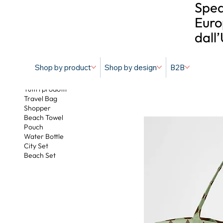
Sped
Euro
dall
Shop by product
Shop by design
B2B
Diamond Hea
Tutti i prodotti
Travel Bag
Shopper
Beach Towel
Pouch
Water Bottle
City Set
Beach Set