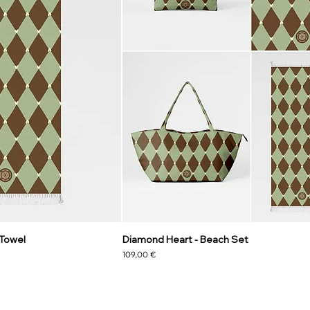
 Towel
Diamond Heart - Beach Set
Prezzo
109,00 €