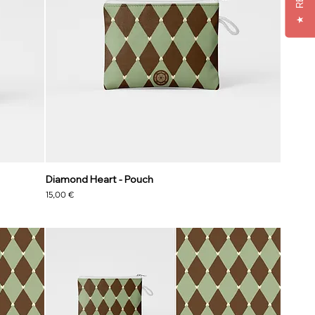
★
Diamond Heart - Pouch
Prezzo
15,00 €