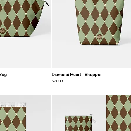
 Bag
Diamond Heart - Shopper
Prezzo
39,00 €