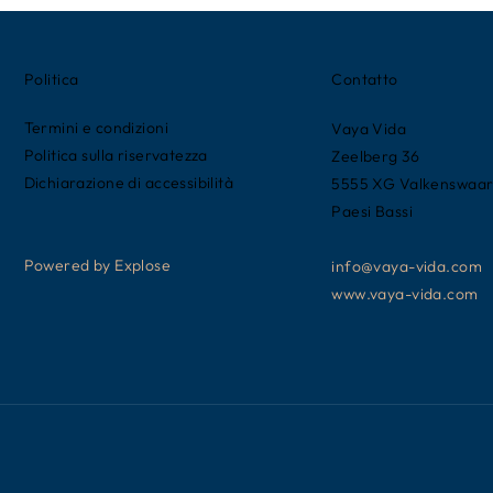
Politica
Contatto
Termini e condizioni
Vaya Vida
Politica sulla riservatezza
Zeelberg 36
Dichiarazione di accessibilità
5555 XG Valkenswaa
Paesi Bassi
Powered by Explose
info@vaya-vida.com
www.vaya-vida.com