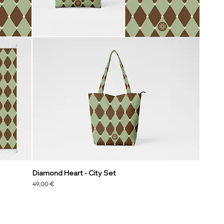
Diamond Heart - City Set
Prezzo
49,00 €