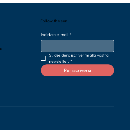
Follow the sun.
Indirizzo e-mail
*
rd
Sì, desidero iscrivermi alla vostra 
newsletter.
*
Per iscriversi