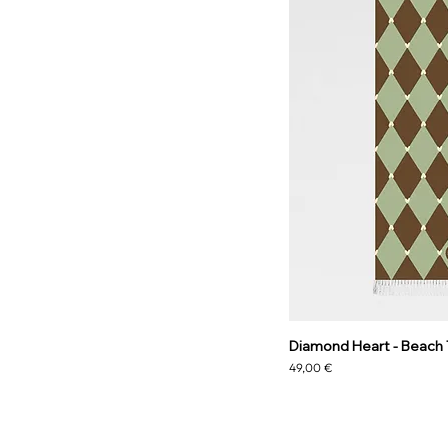
Diamond Heart - Beach
Prezzo
49,00 €