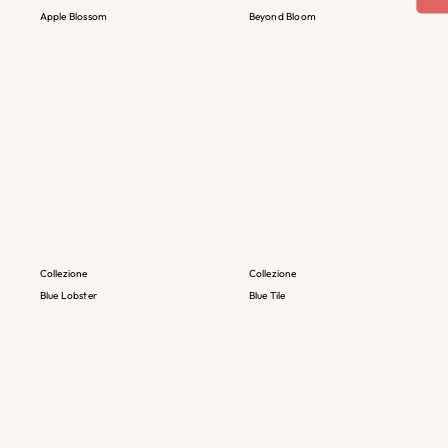
Apple Blossom
Beyond Bloom
Collezione
Collezione
Blue Lobster
Blue Tile