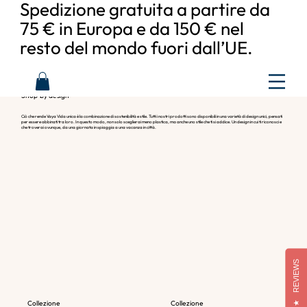
Spedizione gratuita a partire da
75 € in Europa e da 150 € nel
resto del mondo fuori dall’UE.
Shop by design
Ciò che rende Vaya Vida unica è la combinazione di sostenibilità e stile. Tutti i nostri prodotti sono disponibili in una varietà di design unici, pensati
per essere abbinati tra loro. In questo modo, non solo sceglierai meno plastica, ma anche uno stile che ti si addice. Un design in cui ti riconosci e
che troverai ovunque, da una giornata in spiaggia a una vacanza in città.
REVIEWS
★
Collezione
Collezione