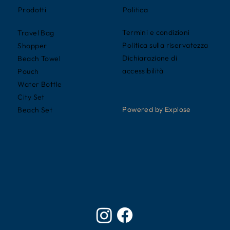
Politica
Prodotti
Termini e condizioni
Travel Bag
Politica sulla riservatezza
Shopper
Dichiarazione di
Beach Towel
accessibilità
Pouch
Water Bottle
City Set
Powered by Explose
Beach Set