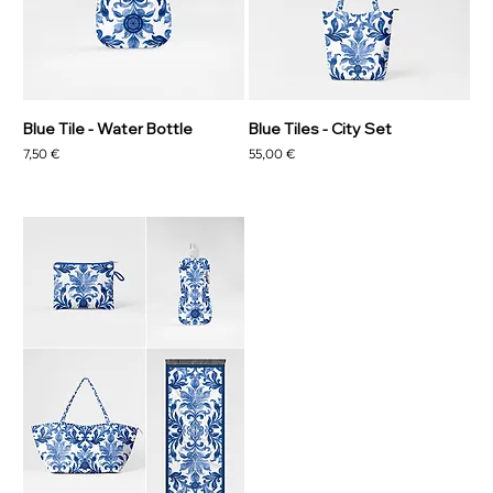
Blue Tile - Water Bottle
Blue Tiles - City Set
Prezzo
Prezzo
7,50 €
55,00 €