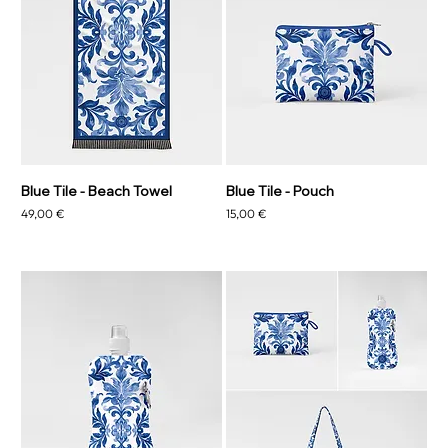
Blue Tile - Beach Towel
Blue Tile - Pouch
Prezzo
Prezzo
49,00 €
15,00 €