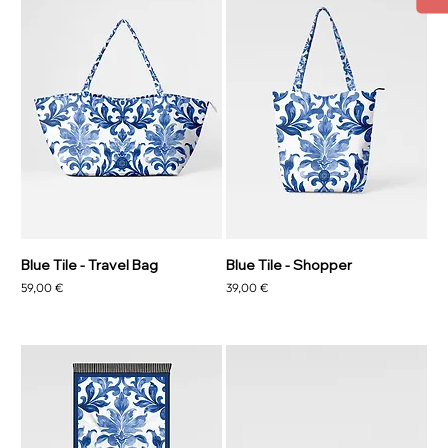
Blue Tile - Travel Bag
Blue Tile - Shopper
Prezzo
Prezzo
59,00 €
39,00 €