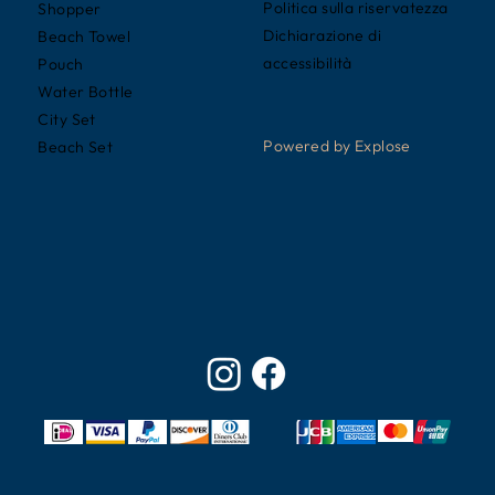
Politica sulla riservatezza
Shopper
Dichiarazione di
Beach Towel
accessibilità
Pouch
Water Bottle
City Set
Powered by Explose
Beach Set