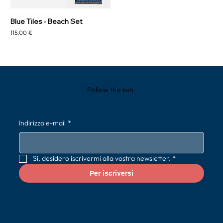
Blue Tiles - Beach Set
Prezzo
115,00 €
Follow the sun.
Indirizzo e-mail
*
Sì, desidero iscrivermi alla vostra newsletter.
*
Per iscriversi