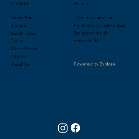
Politica
Prodotti
Termini e condizioni
Travel Bag
Politica sulla riservatezza
Shopper
Dichiarazione di
Beach Towel
accessibilità
Pouch
Water Bottle
City Set
Powered by Explose
Beach Set