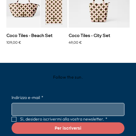
Coco Tiles - Beach Set
Coco Tiles - City Set
Prezzo
Prezzo
109,00 €
49,00 €
Follow the sun.
Indirizzo e-mail
*
Sì, desidero iscrivermi alla vostra newsletter.
*
Per iscriversi