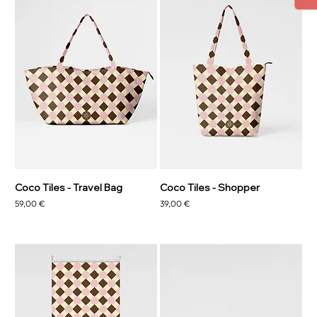
Coco Tiles - Travel Bag
Coco Tiles - Shopper
Prezzo
Prezzo
59,00 €
39,00 €