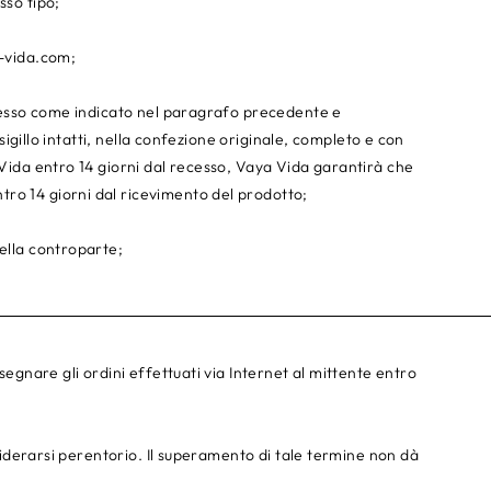
sso tipo;
-vida.com
;
recesso come indicato nel paragrafo precedente e
o sigillo intatti, nella confezione originale, completo e con
a Vida entro 14 giorni dal recesso, Vaya Vida garantirà che
ro 14 giorni dal ricevimento del prodotto;
della controparte;
nsegnare gli ordini effettuati via Internet al mittente entro
onsiderarsi perentorio. Il superamento di tale termine non dà