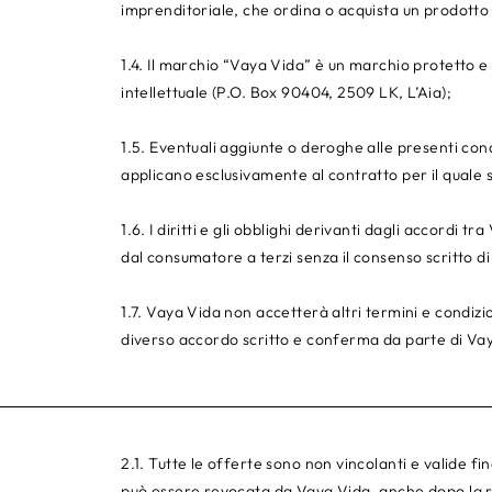
imprenditoriale, che ordina o acquista un prodotto 
1.4. Il marchio “Vaya Vida” è un marchio protetto e 
intellettuale (P.O. Box 90404, 2509 LK, L’Aia);
1.5. Eventuali aggiunte o deroghe alle presenti con
applicano esclusivamente al contratto per il quale s
1.6. I diritti e gli obblighi derivanti dagli accordi
dal consumatore a terzi senza il consenso scritto d
1.7. Vaya Vida non accetterà altri termini e condizio
diverso accordo scritto e conferma da parte di Va
2.1. Tutte le offerte sono non vincolanti e valide f
può essere revocata da Vaya Vida, anche dopo la ri