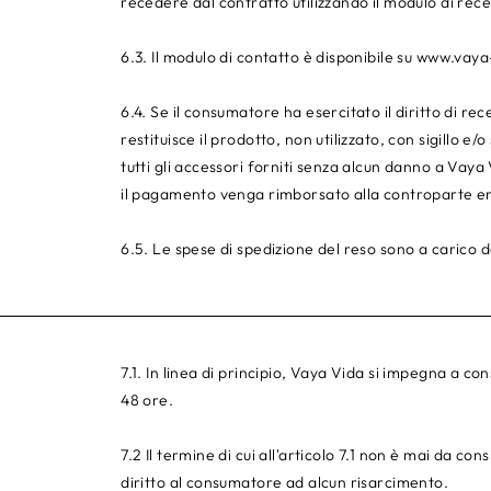
recedere dal contratto utilizzando il modulo di rece
6.3. Il modulo di contatto è disponibile su
www.vaya
6.4. Se il consumatore ha esercitato il diritto di 
restituisce il prodotto, non utilizzato, con sigillo e/
tutti gli accessori forniti senza alcun danno a Vay
il pagamento venga rimborsato alla controparte ent
6.5. Le spese di spedizione del reso sono a carico 
7.1. In linea di principio, Vaya Vida si impegna a co
48 ore.
7.2 Il termine di cui all'articolo 7.1 non è mai da c
diritto al consumatore ad alcun risarcimento.