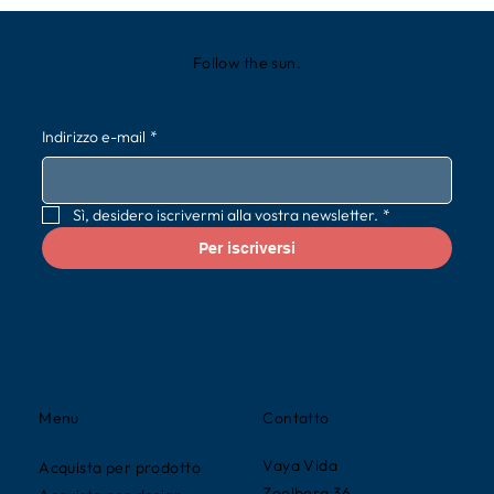
Follow the sun.
Indirizzo e-mail
*
Sì, desidero iscrivermi alla vostra newsletter.
*
Per iscriversi
Contatto
Menu
Vaya Vida
Acquista per prodotto
Zeelberg 36