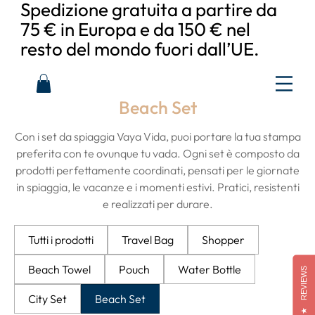
Spedizione gratuita a partire da
75 € in Europa e da 150 € nel
resto del mondo fuori dall’UE.
Beach Set
Con i set da spiaggia Vaya Vida, puoi portare la tua stampa
preferita con te ovunque tu vada. Ogni set è composto da
prodotti perfettamente coordinati, pensati per le giornate
in spiaggia, le vacanze e i momenti estivi. Pratici, resistenti
e realizzati per durare.
Tutti i prodotti
Travel Bag
Shopper
Beach Towel
Pouch
Water Bottle
REVIEWS
City Set
Beach Set
★