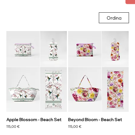
Ordina
Apple Blossom - Beach Set
Beyond Bloom - Beach Set
Prezzo
Prezzo
115,00 €
115,00 €