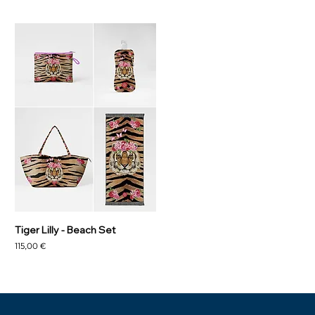
Tiger Lilly - Beach Set
Prezzo
115,00 €