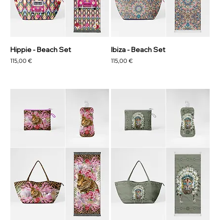
Hippie - Beach Set
Ibiza - Beach Set
Prezzo
Prezzo
115,00 €
115,00 €