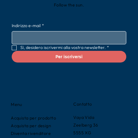
Follow the sun.
Indirizzo e-mail
*
Sì, desidero iscrivermi alla vostra newsletter.
*
Per iscriversi
Contatto
Menu
Vaya Vida
Acquista per prodotto
Zeelberg 36
Acquista per design
5555 XG
Diventa rivenditore