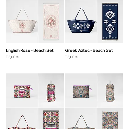
English Rose - Beach Set
Greek Aztec - Beach Set
Prezzo
Prezzo
115,00 €
115,00 €