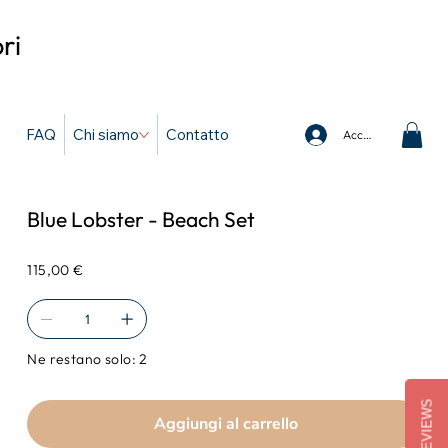
ri
FAQ
Chi siamo
Contatto
Accedi
Blue Lobster - Beach Set
Prezzo
115,00 €
Ne restano solo: 2
REVIEWS
Aggiungi al carrello