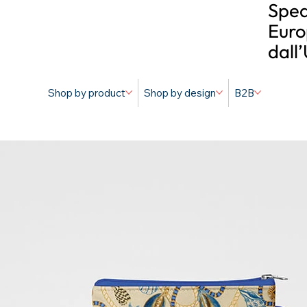
Sped
Euro
dall
Shop by product
Shop by design
B2B