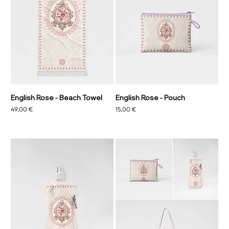
English Rose - Beach Towel
English Rose - Pouch
Prezzo
Prezzo
49,00 €
15,00 €