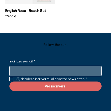
English Rose - Beach Set
Prezzo
115,00 €
Follow the sun.
Indirizzo e-mail
*
Sì, desidero iscrivermi alla vostra newsletter.
*
Per iscriversi