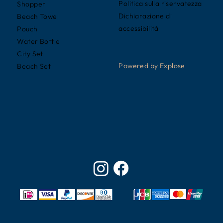
Politica sulla riservatezza
Shopper
Dichiarazione di
Beach Towel
accessibilità
Pouch
Water Bottle
City Set
Powered by Explose
Beach Set