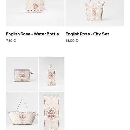
English Rose - Water Bottle
English Rose - City Set
Prezzo
Prezzo
7,50 €
55,00 €