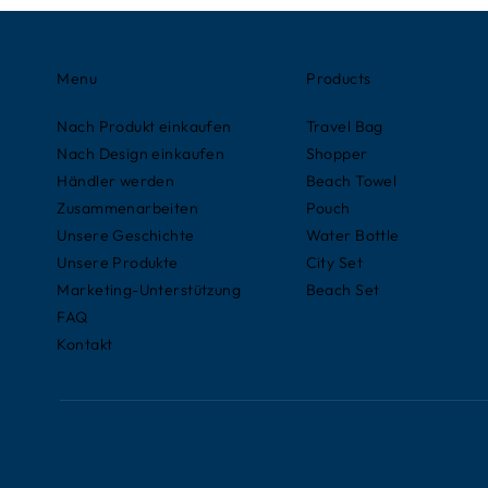
Menu
Products
Nach Produkt einkaufen
Travel Bag
Nach Design einkaufen
Shopper
Händler werden
Beach Towel
Zusammenarbeiten
Pouch
Unsere Geschichte
Water Bottle
Unsere Produkte
City Set
Marketing-Unterstützung
Beach Set
FAQ
Kontakt