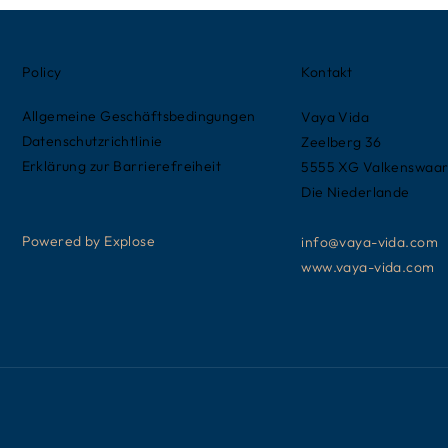
Policy
Kontakt
Allgemeine Geschäftsbedingungen
Vaya Vida
Datenschutzrichtlinie
Zeelberg 36
Erklärung zur Barrierefreiheit
5555 XG Valkenswaa
Die Niederlande
Powered by Explose
info@vaya-vida.com
www.vaya-vida.com