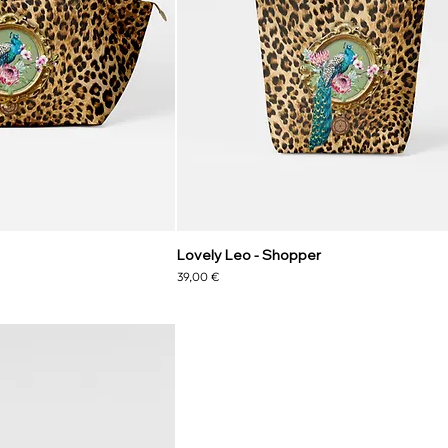
Lovely Leo - Shopper
Preis
39,00 €