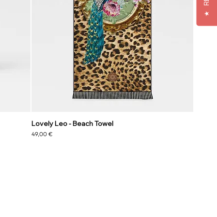
★
Lovely Leo - Beach Towel
Preis
49,00 €