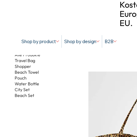
Kost
Euro
EU.
Shop by product
Shop by design
B2B
Startseite
Alle Produkte
Travel Bag
Shopper
Beach Towel
Pouch
Water Bottle
City Set
Beach Set