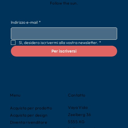
Follow the sun.
Indirizzo e-mail
*
Sì, desidero iscrivermi alla vostra newsletter.
*
Per iscriversi
Contatto
Menu
Vaya Vida
Acquista per prodotto
Zeelberg 36
Acquista per design
5555 XG
Diventa rivenditore